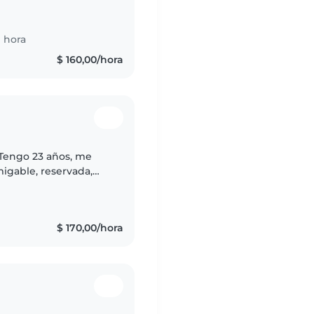
oy una persona
 hora
$ 160,00/hora
 Tengo 23 años, me
igable, reservada,
na persona. Me encanta
$ 170,00/hora