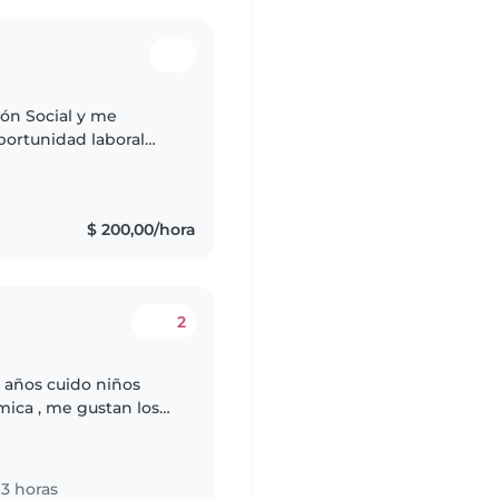
ón Social y me
ortunidad laboral
n entorno acorde a
$ 200,00/hora
2
 años cuido niños
mica , me gustan los
 Soy creativa , me
3 horas