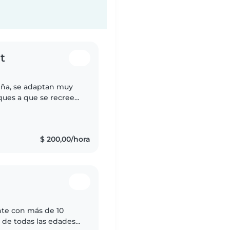
t
ña, se adaptan muy
rques a que se recreen
espetar sus espacios .
$ 200,00/hora
nte con más de 10
 de todas las edades,