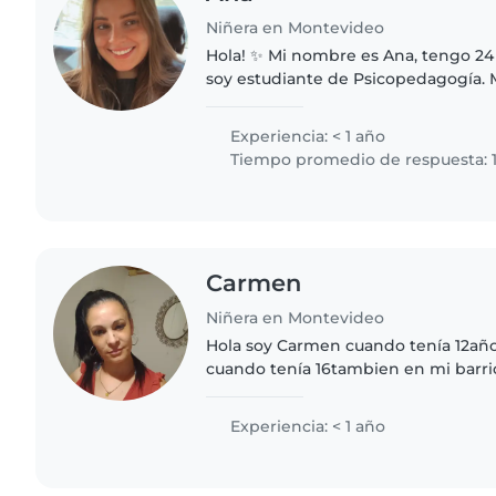
Niñera en Montevideo
Hola! ✨ Mi nombre es Ana, tengo 24
soy estudiante de Psicopedagogía. Me encantan los niños
y disfruto mucho acompañarlos en s
y rutinas diarias...
Experiencia: < 1 año
Tiempo promedio de respuesta: 1
Carmen
Niñera en Montevideo
Hola soy Carmen cuando tenía 12año
cuando tenía 16tambien en mi barri
axiliar de maestra inicial por que me
quiero trabajar de niñera..
Experiencia: < 1 año