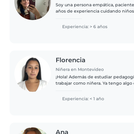
Soy una persona empática, paciente
años de experiencia cuidando niños
he trabajode niñera, en voluntariad
campamentos infantiles..
Experiencia: > 6 años
Florencia
Niñera en Montevideo
¡Hola! Además de estudiar pedagogí
trabajar como niñera. Ya tengo algo
cuidando a mis primos y trabajando
pasantía en una guardería...
Experiencia: < 1 año
Ana