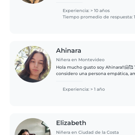
desde bebés hasta adolescentes. S
creativa que disfruta de..
Experiencia: > 10 años
Tiempo promedio de respuesta: 1
Ahinara
Niñera en Montevideo
Hola mucho gusto soy Ahinara!!🤗🥰
considero una persona empática, am
solidaria, sincera y sobre todo bue
todo lo relacionado..
Experiencia: > 1 año
Elizabeth
Niñera en Ciudad de la Costa