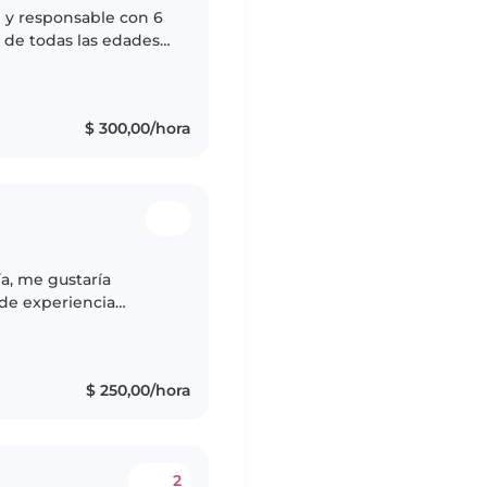
 y responsable con 6
 de todas las edades,
o, como líder de
$ 300,00/hora
a, me gustaría
 de experiencia
 con niños durante mi
$ 250,00/hora
2