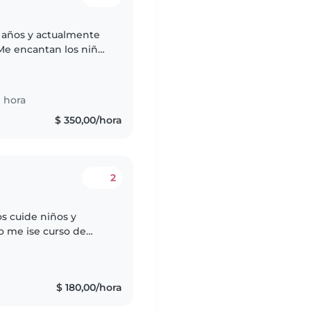
 años y actualmente
u crecimiento, juegos
 hora
$ 350,00/hora
2
s cuide niños y
o me ise curso de
 gustan los niños y
$ 180,00/hora