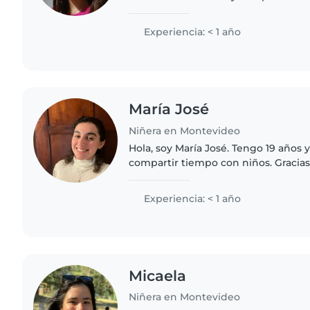
chica cuidé a mis primos y siempre 
niños, por lo que..
Experiencia: < 1 año
María José
Niñera en Montevideo
Hola, soy María José. Tengo 19 años
compartir tiempo con niños. Gracias
como animadora infantil y a mi traye
movimiento scout, he desarrollado..
Experiencia: < 1 año
Micaela
Niñera en Montevideo