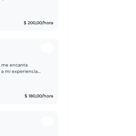
fui muy cercana a los
$ 200,00/hora
 y me encanta
 a mi experiencia
ctoria en el
$ 180,00/hora