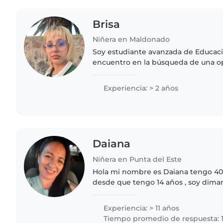
Brisa
Niñera en Maldonado
Soy estudiante avanzada de Educaci
encuentro en la búsqueda de una op
que me permita desarrollarme en u
mis intereses, particularmente..
Experiencia: > 2 años
Daiana
Niñera en Punta del Este
Hola mi nombre es Daiana tengo 40
desde que tengo 14 años , soy dima
niños y compartir tiempo con ellos .
gusta jugar leer cuentos..
Experiencia: > 11 años
Tiempo promedio de respuesta: 1