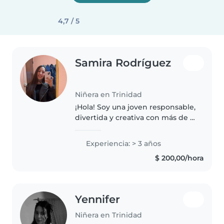
4,7 / 5
Samira Rodríguez
Niñera en Trinidad
¡Hola! Soy una joven responsable,
divertida y creativa con más de 2
años de experiencia cuidando ,
niños pequeños y niños en edad
Experiencia: > 3 años
preescolar,en ocasiones a bebé
$ 200,00/hora
de 2 meses .Me encanta..
Yennifer
Niñera en Trinidad