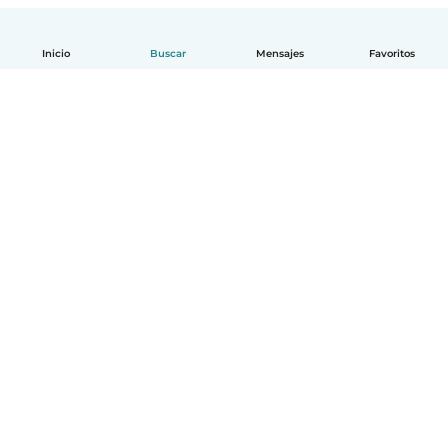
Inicio
Buscar
Mensajes
Favoritos
Español
Cómo funciona
Ayuda
Términos y Privacidad
Precios
Datos de la empresa
Babysits para Empresas
Normas de la comunidad
© Babysits B.V.