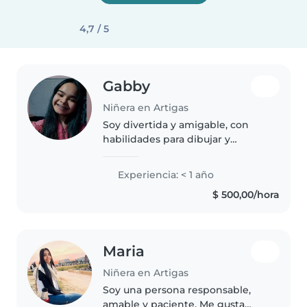
4,7 / 5
Gabby
Niñera en Artigas
Soy divertida y amigable, con
habilidades para dibujar y
manualidades. Me encanta
trabajar con bebés, niños
Experiencia: < 1 año
pequeños y preescolares. Con mi
$ 500,00/hora
nivel de educación hasta 5to de
liceo, aporto..
Maria
Niñera en Artigas
Soy una persona responsable,
amable y paciente. Me gusta