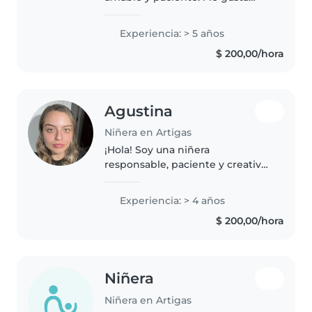
cuidar niños, jugar con ellos y
ayudar en sus rutinas diarias. Me
Experiencia: > 5 años
considero atenta y
$ 200,00/hora
comprometida, siempre
buscando que los..
Agustina
Niñera en Artigas
¡Hola! Soy una niñera
responsable, paciente y creativa
con 4 años de experiencia
cuidando bebés y niños
Experiencia: > 4 años
pequeños. Me encanta dibujar,
$ 200,00/hora
leer cuentos, hacer
manualidades y jugar música..
Niñera
Niñera en Artigas