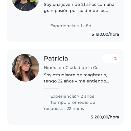
Soy una joven de 21 años con una
gran pasión por cuidar de los
niños. Aunque no tengo mucha
experiencia previa, me considero
Experiencia: < 1 año
una persona responsable,
$ 190,00/hora
bondadosa y amigable. Puedo
ofrecer..
Patricia
2
Niñera en Ciudad de la Costa
Soy estudiante de magisterio,
tengo 22 años y me entiendo
bien con los niños. Tengo 2 años
de experiencia cuidando bebés,
Experiencia: > 2 años
pequeños, preescolares y
Tiempo promedio de
escolares. Puedo ayudar con
respuesta: 22 horas
manualidades,..
$ 200,00/hora