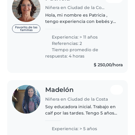
Niñera en Ciudad de la Costa
Hola, mi nombre es Patricia ,
tengo experiencia con bebés y
niños pequeños ( en casa de
Favorito de las
familias
familia ) y hace más de diez años
Experiencia: > 11 años
que trabajo con niños de nivel
Referencias: 2
inicial, los últimos años trabajé..
Tiempo promedio de
respuesta: 4 horas
$ 250,00/hora
Madelón
Niñera en Ciudad de la Costa
Soy educadora inicial. Trabajo en
caif por las tardes. Tengo 5 años
de experiencia laboral.
Trabajando con bebés y niños en
Experiencia: > 5 años
primera infancia. Práctico