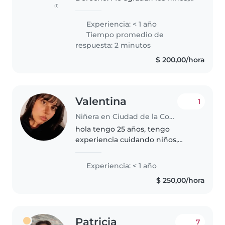
(1)
jugar con ellos leerles, me gusta
enseñarles musica, toco el piano.
Experiencia: < 1 año
Creo actividades para el
Tiempo promedio de
desarrollo del niño. Cocino,..
respuesta: 2 minutos
$ 200,00/hora
Valentina
1
Niñera en Ciudad de la Costa
hola tengo 25 años, tengo
experiencia cuidando niños,
pero a parte también soy mamá
por lo que generalmente se me
Experiencia: < 1 año
da muy bien el cuidado y
$ 250,00/hora
protección. Cuento con muy
buenas referencias...
Patricia
7