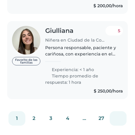
como niñera fue a los 16 años.
$ 200,00/hora
Trabaje con un bebé desde..
Giulliana
5
Niñera en Ciudad de la Costa
Persona responsable, paciente y
cariñosa, con experiencia en el
cuidado de niños de diferentes
Favorito de las
familias
edades. Me destaco por crear un
Experiencia: < 1 año
ambiente seguro y agradable,
Tiempo promedio de
fomentar el aprendizaje..
respuesta: 1 hora
$ 250,00/hora
1
2
3
4
...
27