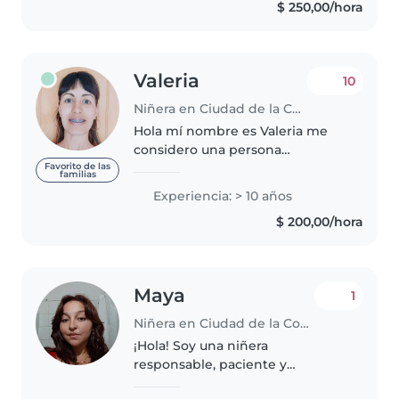
$ 250,00/hora
deportes y me estoy formando..
Valeria
10
Niñera en Ciudad de la Costa
Hola mí nombre es Valeria me
considero una persona
responsabable y proactiva.
Favorito de las
familias
Tengo 8 años de experiencia
Experiencia: > 10 años
trabajando en un centro
$ 200,00/hora
educativo( nivel inicial)como
auxiliar docente y 1..
Maya
1
Niñera en Ciudad de la Costa
¡Hola! Soy una niñera
responsable, paciente y
empática con más de 5 años de