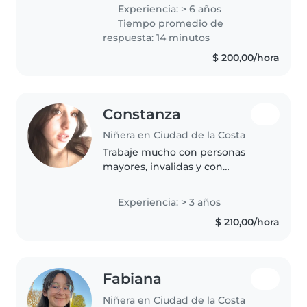
experiencia cuidando niños de
Experiencia: > 6 años
todas las edades. Me encanta
Tiempo promedio de
leer cuentos, hacer
respuesta: 14 minutos
manualidades y jugar con..
$ 200,00/hora
Constanza
Niñera en Ciudad de la Costa
Trabaje mucho con personas
mayores, invalidas y con
necesidades especiales, me
gustan mucho los niños y suelo
Experiencia: > 3 años
conectar mucho con ellos, no
$ 210,00/hora
tengo problema para hacer otro
tipo de actividades..
Fabiana
Niñera en Ciudad de la Costa