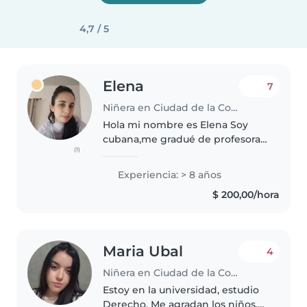
4,7 / 5
Elena
7
Niñera en Ciudad de la Costa
Hola mi nombre es Elena Soy
cubana,me gradué de profesora
(1)
de biología geografía en mi
país,trabajé como profesora de
Experiencia: > 8 años
secundaria y como niñera de
$ 200,00/hora
bebes y niños hasta 3 años,
también..
Maria Ubal
4
Niñera en Ciudad de la Costa
Estoy en la universidad, estudio
Derecho. Me agradan los niños,