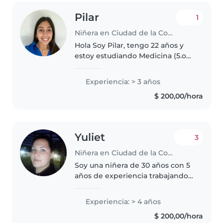
Pilar
1
Niñera en Ciudad de la Costa
Hola Soy Pilar, tengo 22 años y
estoy estudiando Medicina (5.o
año). Me gustan mucho los niños
y suelo llevarme muy bien con
Experiencia: > 3 años
ellos. Me considero una persona
$ 200,00/hora
responsable, paciente y..
Yuliet
3
Niñera en Ciudad de la Costa
Soy una niñera de 30 años con 5
años de experiencia trabajando
con bebés, niños pequeños y
preescolares. Tengo
Experiencia: > 4 años
conocimientos en primeros
$ 200,00/hora
auxilios y experiencia cuidando a