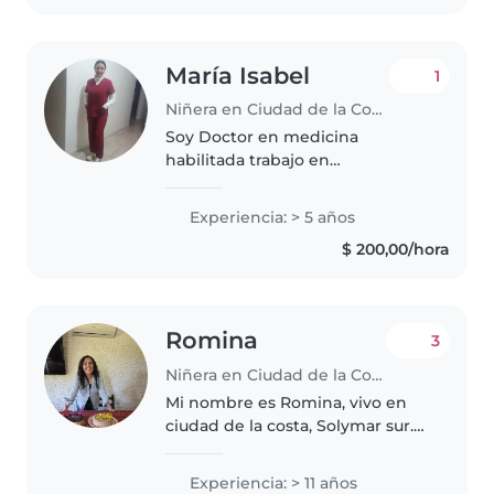
niños con..
María Isabel
1
Niñera en Ciudad de la Costa
Soy Doctor en medicina
habilitada trabajo en
emergencias móvil los fines de
semana, y necesito otro trabajo
Experiencia: > 5 años
en la semana. Trabaje en servicio
$ 200,00/hora
de acompañante de adulto y me
gustaría..
Romina
3
Niñera en Ciudad de la Costa
Mi nombre es Romina, vivo en
ciudad de la costa, Solymar sur.
Cuento con locomoción propia,
no tengo hijos. Mi primer trabajo
Experiencia: > 11 años