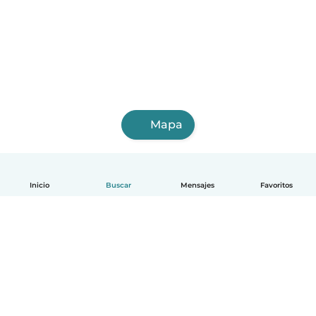
Mapa
Inicio
Buscar
Mensajes
Favoritos
Español
Cómo funciona
Ayuda
Términos y Privacidad