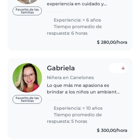
experiencia en cuidado y
limpieza me defiendo en la
Favorito de las
familias
cocina trabaje 3 años con una
Experiencia: > 6 años
familia argentina en cuidado y
Tiempo promedio de
limpieza. Después por hora.
respuesta: 6 horas
Después 6..
$ 280,00/hora
Gabriela
4
Niñera en Canelones
Lo que más me apasiona es
brindar a los niños un ambiente
cálido y enriquecedor donde
Favorito de las
familias
puedan crecer y desarrollarse de
Experiencia: > 10 años
manera saludable. Disfruto
Tiempo promedio de
mucho de las actividades
respuesta: 5 horas
lúdicas,..
$ 300,00/hora