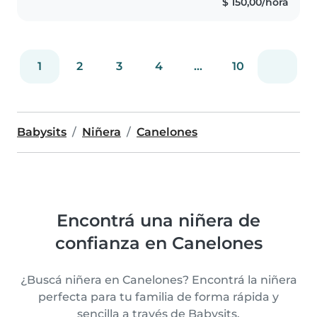
$ 150,00/hora
cuidado de niños y me encanta
jugar con ellos...
1
2
3
4
...
10
Babysits
Niñera
Canelones
Encontrá una niñera de
confianza en Canelones
¿Buscá niñera en Canelones? Encontrá la niñera
perfecta para tu familia de forma rápida y
sencilla a través de Babysits.