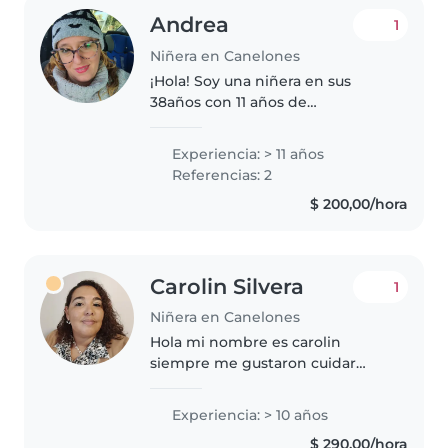
Andrea
1
Niñera en Canelones
¡Hola! Soy una niñera en sus
38años con 11 años de
experiencia cuidando niños de
todas las edades. Me encanta
Experiencia: > 11 años
dibujar, leer cuentos, hacer
Referencias: 2
manualidades y jugar música con
$ 200,00/hora
los niños...
Carolin Silvera
1
Niñera en Canelones
Hola mi nombre es carolin
siempre me gustaron cuidar
niños tengo experiencia soy
divertida, juego con ellos. Soy
Experiencia: > 10 años
honesta puedo ayudar con
$ 290,00/hora
algunas tareas en la casa. Si me