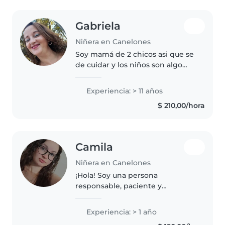
Gabriela
Niñera en Canelones
Soy mamá de 2 chicos asi que se
de cuidar y los niños son algo
increíble.No me imaginaria mi
vida sin haber sido mamá 🥰. Son
Experiencia: > 11 años
una ternura,estar con uno es
$ 210,00/hora
como que te llena el desea..
Camila
Niñera en Canelones
¡Hola! Soy una persona
responsable, paciente y
tranquila, ideal para niños en
edad preescolar y escolar. Tengo
Experiencia: > 1 año
un año de experiencia en el