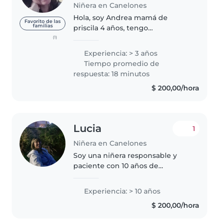
Niñera en Canelones
Hola, soy Andrea mamá de
Favorito de las
familias
priscila 4 años, tengo
experiencia en cuidado de niños
(1)
y niñas en casa de familia y en
Experiencia: > 3 años
mi domicilio. Tengo el curso de
Tiempo promedio de
auxiliar educación inicial, Hago
respuesta: 18 minutos
también..
$ 200,00/hora
Lucia
1
Niñera en Canelones
Soy una niñera responsable y
paciente con 10 años de
experiencia cuidando niños de
todas las edades. Me encanta
Experiencia: > 10 años
dibujar y leer cuentos a los niños.
$ 200,00/hora
Soy cómoda con mascotas,
cocinar,..