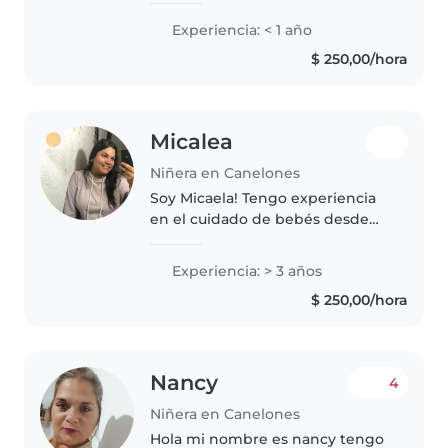
con ellos. Puedo ser buena
Experiencia: < 1 año
compañía para ellos y al mismo
$ 250,00/hora
tiempo apoyar su educación..
Micalea
Niñera en Canelones
Soy Micaela! Tengo experiencia
en el cuidado de bebés desde
los 6 meses hasta los 4años de
edad, me encargaba de darles
Experiencia: > 3 años
sus desayunos, almuerzos, sus
$ 250,00/hora
higienes, pasear y demás. Me
adapto..
Nancy
4
Niñera en Canelones
Hola mi nombre es nancy tengo