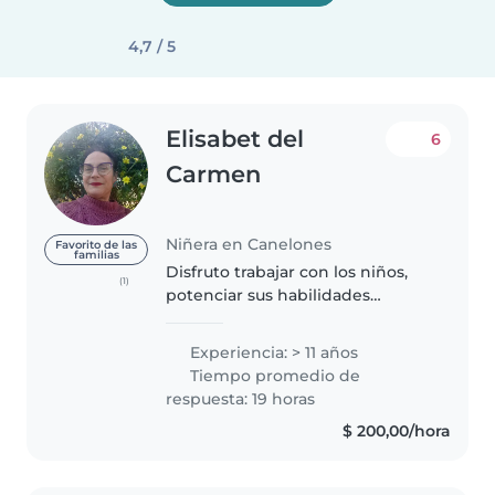
4,7 / 5
Elisabet del
6
Carmen
Niñera en Canelones
Favorito de las
familias
Disfruto trabajar con los niños,
(1)
potenciar sus habilidades
mediante actividades lúdicas.
Ambiente saludable, de respeto
Experiencia: > 11 años
y comprensión. Soy esposa y
Tiempo promedio de
madre de un adolescente. No
respuesta: 19 horas
tengo..
$ 200,00/hora