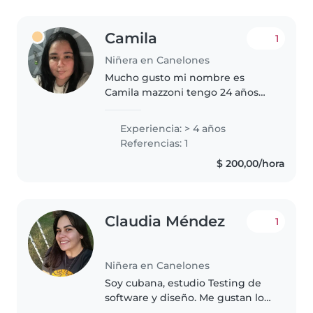
Camila
1
Niñera en Canelones
Mucho gusto mi nombre es
Camila mazzoni tengo 24 años
me gusta mucho los niños y
trabajar con ellos es lo más lindo,
Experiencia: > 4 años
eh cuidado a niños de varias
Referencias: 1
edades por muchos años los
$ 200,00/hora
ayudaba..
Claudia Méndez
1
Niñera en Canelones
Soy cubana, estudio Testing de
software y diseño. Me gustan los
niños y hacer juegos didácticos