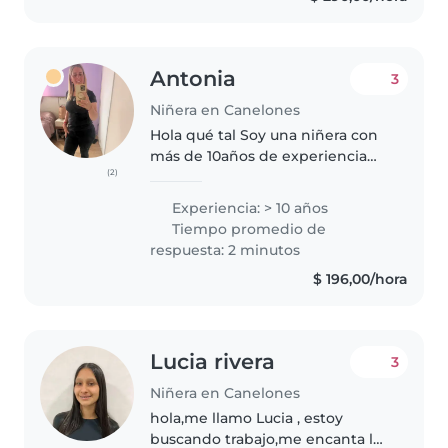
contratan..
Antonia
3
Niñera en Canelones
Hola qué tal Soy una niñera con
más de 10años de experiencia
(2)
cuidando niños de todas las
edades, desde bebés hasta
Experiencia: > 10 años
escolares. Soy una persona
Tiempo promedio de
responsable, divertida y
respuesta: 2 minutos
amigable, y me..
$ 196,00/hora
Lucia rivera
3
Niñera en Canelones
hola,me llamo Lucia , estoy
buscando trabajo,me encanta los