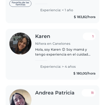
niños y soy una persona
Favorito de las
familias
organizada y muy responsable
Experiencia: < 1 año
tengo experiencia ya en niñosy
$ 183,82/hora
limpieza. actualmente estoy
buscando..
Karen
1
Niñera en Canelones
Hola, soy Karen 😊 Soy mamá y
tengo experiencia en el cuidado
de niños, tanto por mi rol como
madre como por el trato diario
Experiencia: > 4 años
con peques. Me considero una
$ 180,00/hora
persona responsable, paciente..
Andrea Patricia
11