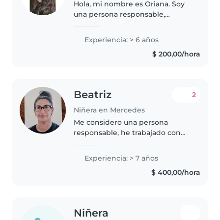
Hola, mi nombre es Oriana. Soy
una persona responsable,
paciente y cariñosa, con
vocación por el cuidado de
Experiencia: > 6 años
niños. Me gusta crear un
$ 200,00/hora
ambiente seguro y tranquilo,
acompañando a los..
Beatriz
2
Niñera en Mercedes
Me considero una persona
responsable, he trabajado con
niños en diferentes etapas de su
vida, desde el nacimiento hasta
Experiencia: > 7 años
los 5 años, desde preescolar
$ 400,00/hora
hasta la mitad de la edad
escolar..
Niñera