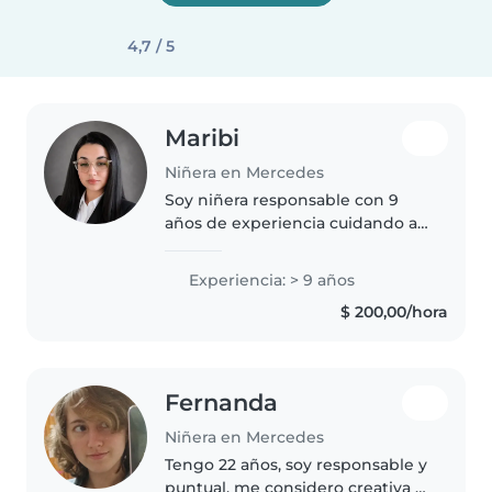
4,7 / 5
Maribi
Niñera en Mercedes
Soy niñera responsable con 9
años de experiencia cuidando a
niños de todas las edades. Me
encanta leer, dibujar, jugar y
Experiencia: > 9 años
hacer música con ellos. También
$ 200,00/hora
preparo comidas sencillas y..
Fernanda
Niñera en Mercedes
Tengo 22 años, soy responsable y
puntual, me considero creativa y