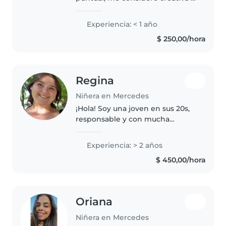
divertida, alguien que puede
entretener bien a los pequeños.
Experiencia: < 1 año
$ 250,00/hora
Regina
Niñera en Mercedes
¡Hola! Soy una joven en sus 20s,
responsable y con mucha
paciencia para cuidar a tus hijos.
Tengo 2 años de experiencia
Experiencia: > 2 años
cuidando niños de todas las
$ 450,00/hora
edades, desde bebés hasta
escolares...
Oriana
Niñera en Mercedes