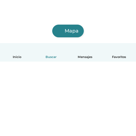
Mapa
Inicio
Buscar
Mensajes
Favoritos
Español
Cómo funciona
Ayuda
Términos y Privacidad
Precios
Datos de la empresa
Babysits para Empresas
Normas de la comunidad