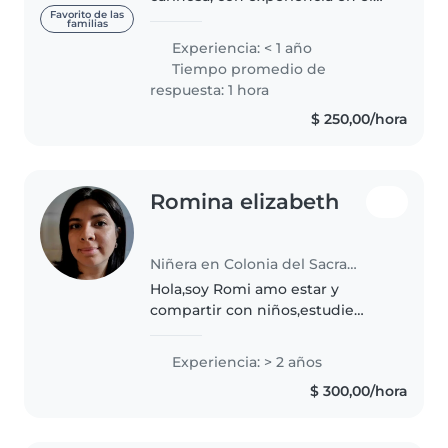
cuidado de niños de diferentes
Favorito de las
familias
edades. Me destaco por crear un
Experiencia: < 1 año
ambiente seguro y agradable,
Tiempo promedio de
fomentar el aprendizaje..
respuesta: 1 hora
$ 250,00/hora
Romina elizabeth
Niñera en Colonia del Sacramento
Hola,soy Romi amo estar y
compartir con niños,estudie
teatro lo cual la parte creativa
esta latente para juegos y
Experiencia: > 2 años
expresion,amo leer e imaginar
$ 300,00/hora
jugando, soy empatica y por
sobre todo..