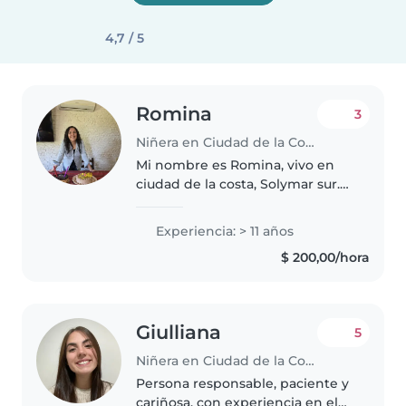
4,7 / 5
Romina
3
Niñera en Ciudad de la Costa
Mi nombre es Romina, vivo en
ciudad de la costa, Solymar sur.
Cuento con locomoción propia,
no tengo hijos. Mi primer trabajo
Experiencia: > 11 años
como niñera fue a los 16 años.
$ 200,00/hora
Trabaje con un bebé desde..
Giulliana
5
Niñera en Ciudad de la Costa
Persona responsable, paciente y
cariñosa, con experiencia en el