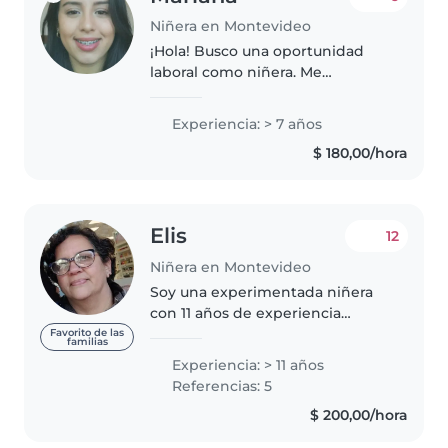
Niñera en Montevideo
¡Hola! Busco una oportunidad
laboral como niñera. Me
caracterizo por ser sumamente
responsable, respetuosa, amable,
Experiencia: > 7 años
puntual, organizada, empática y
$ 180,00/hora
creativa. Además, soy dinámica,..
Elis
12
Niñera en Montevideo
Soy una experimentada niñera
con 11 años de experiencia
trabajando con niños de todas
Favorito de las
familias
las edades, desde bebés hasta
Experiencia: > 11 años
enseñanza inicial . Soy una
Referencias: 5
persona responsable, tranquila y
$ 200,00/hora
muy..