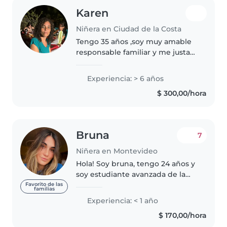
Karen
Niñera en Ciudad de la Costa
Tengo 35 años ,soy muy amable
responsable familiar y me justa
cuidar los niños ,limpiar jugar
con ellos .no fumo,tengo 2 hijos
Experiencia: > 6 años
el varón de 18 .la nena de 11 va ala
$ 300,00/hora
escuela horario..
Bruna
7
Niñera en Montevideo
Hola! Soy bruna, tengo 24 años y
soy estudiante avanzada de la
licenciatura de nutrición! Tengo
Favorito de las
familias
pasión por los niños y me llevo
Experiencia: < 1 año
muy bien con ellos, tengo 4
$ 170,00/hora
sobrinas y me encanta pasar..