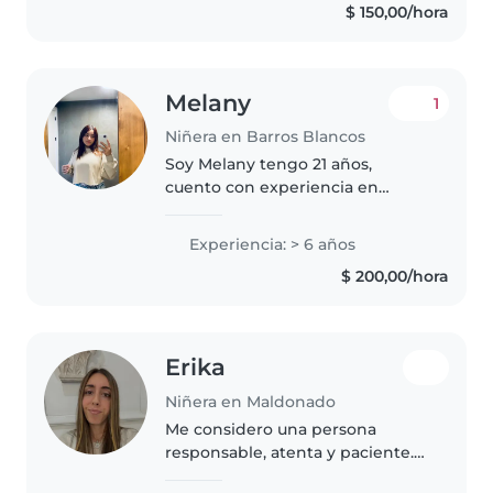
$ 150,00/hora
Melany
1
Niñera en Barros Blancos
Soy Melany tengo 21 años,
cuento con experiencia en
cuidado de niños de todas las
edades, tengo referencias
Experiencia: > 6 años
personales, soy responsable,
$ 200,00/hora
cuento con el curso de auxiliar
en primera..
Erika
Niñera en Maldonado
Me considero una persona
responsable, atenta y paciente.
Soy madre, por lo que tengo