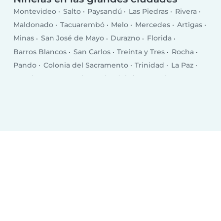
Montevideo
Salto
Paysandú
Las Piedras
Rivera
Maldonado
Tacuarembó
Melo
Mercedes
Artigas
Minas
San José de Mayo
Durazno
Florida
Barros Blancos
San Carlos
Treinta y Tres
Rocha
Pando
Colonia del Sacramento
Trinidad
La Paz
Canelones
Carmelo
Delta del Tigre
Dolores
Young
Santa Lucía
Progreso
Paso de Carrasco
Río Branco
Paso de los Toros
Bella Unión
Libertad
Rosario