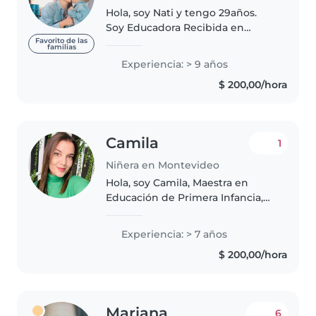
Hola, soy Nati y tengo 29años.
Soy Educadora Recibida en
primera infancia. Vivo en ciudad
Favorito de las
familias
de la costa, en el balneario
Experiencia: > 9 años
Lomas de solymar. Vivo con mi
$ 200,00/hora
hijo Valentino y también con
Tomy..
Camila
1
Niñera en Montevideo
Hola, soy Camila, Maestra en
Educación de Primera Infancia,
con una profunda vocación por
el cuidado y desarrollo integral
Experiencia: > 7 años
de los/as niños/as de 0 a 6 años.
$ 200,00/hora
Cuento con experiencia..
Mariana
6