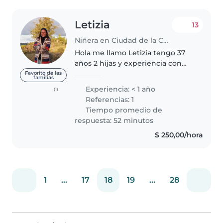
Letizia
13
Niñera en Ciudad de la Costa
Hola me llamo Letizia tengo 37
años 2 hijas y experiencia con
niños ya he cuidado varios tengo
Favorito de las
familias
referencias comprobables. Y
Experiencia: < 1 año
(1)
título de educadora pre escolar.
Referencias: 1
Desde ya muchas gracias..
Tiempo promedio de
respuesta: 52 minutos
$ 250,00/hora
1
...
17
18
19
...
28