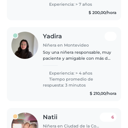
experiencia real en el cuidado de
Experiencia: > 7 años
niños y en brindarles un
$ 200,00/hora
ambiente tranquilo y seguro.
Actualmente..
Yadira
Niñera en Montevideo
Soy una niñera responsable, muy
paciente y amigable con más de
4 años de experiencia cuidando
niños pequeños, bebés y
Experiencia: > 4 años
preescolares. Me encantan los
Tiempo promedio de
cuentos, las manualidades y
respuesta: 3 minutos
juegos..
$ 210,00/hora
Natii
6
Niñera en Ciudad de la Costa