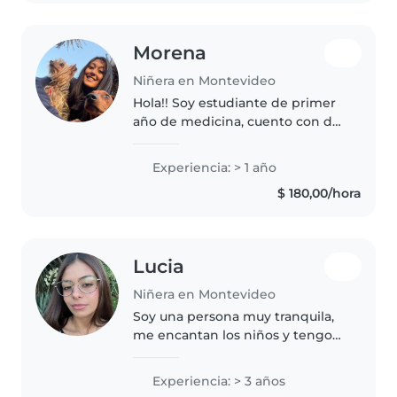
Morena
Niñera en Montevideo
Hola!! Soy estudiante de primer
año de medicina, cuento con dos
hermanos de 6 años los cuales
padecen de autismo y gracias a
Experiencia: > 1 año
ellos me di cuenta lo mucho que
$ 180,00/hora
me gusta tratar con peques..
Lucia
Niñera en Montevideo
Soy una persona muy tranquila,
me encantan los niños y tengo
mucha paciencia, me gusta jugar
con ellos y enseñarles también. Y
Experiencia: > 3 años
sé cómo adaptarme a cada niño!