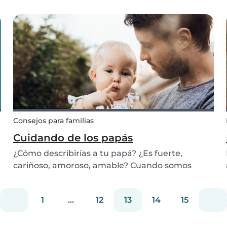
cualquier emergencia que pueda surgir. ¡Nunca
sabes lo que puede pasar! También es una
buena idea estar preparado con juegos para los
bebés, etc...
Consejos para familias
Cuidando de los papás
¿Cómo describirías a tu papá? ¿Es fuerte,
cariñoso, amoroso, amable? Cuando somos
mayores nuestras percepciones pueden
cambiar. Cuando eras niño, puede que
1
...
12
13
14
15
recordases a papá como el padre divertido y
tonto, mientras que tu madre jugaba u...