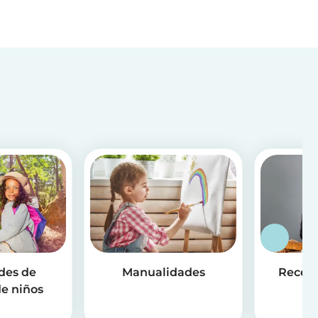
des de
Manualidades
Receta
e niños