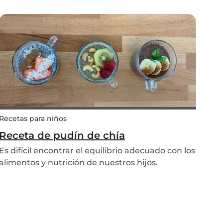
involucrados. Es un fenómeno que a menudo se
desarrolla en la escuela y, si no se toman
precauciones de inmediato, se corre el riesgo de
tener consecuen...
Recetas para niños
Receta de pudín de chía
Es difícil encontrar el equilibrio adecuado con los
alimentos y nutrición de nuestros hijos.
Comemos con los ojos, y este es definitivamente
el caso de los niños. Nadie ha escuchado a un
niño decir "que buena pinta tiene el brocoli”.
Por...