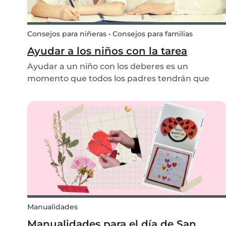
Consejos para niñeras • Consejos para familias
Ayudar a los niños con la tarea
Ayudar a un niño con los deberes es un
momento que todos los padres tendrán que
afrontar tarde o temprano. Pero esto no
solamente es relevante para los padres; las
niñeras también pueden ayudar a un niño con
los deberes. Sin embargo, ¿de...
Manualidades
Manualidades para el día de San