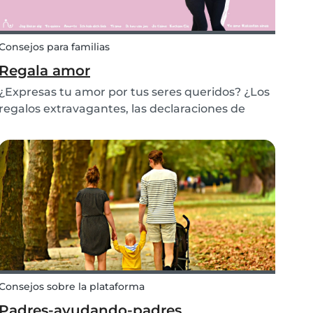
Consejos para familias
Regala amor
¿Expresas tu amor por tus seres queridos? ¿Los
regalos extravagantes, las declaraciones de
amor a través de los mensajes en redes sociales
o es eres de hacer algo más significativo? Es
agradable tener un día en el que podemos
mostrar nu...
Consejos sobre la plataforma
Padres-ayudando-padres