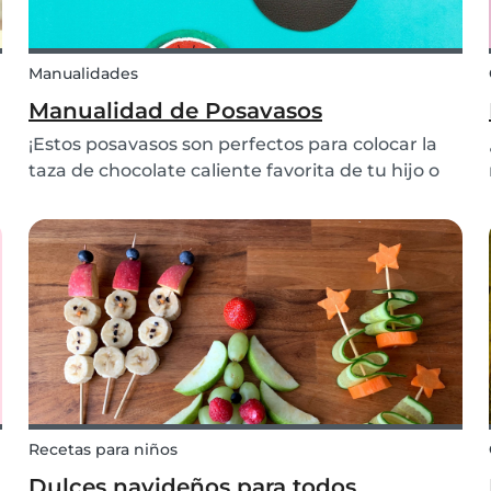
Manualidades
Manualidad de Posavasos
¡Estos posavasos son perfectos para colocar la
taza de chocolate caliente favorita de tu hijo o
tu taza de café! ¡Hacer esto con tus hijos
definitivamente traerá color a tu mesa!
Recetas para niños
Dulces navideños para todos