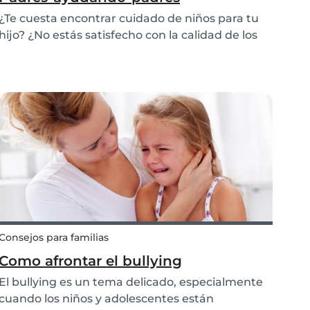
¿Te cuesta encontrar cuidado de niños para tu
hijo? ¿No estás satisfecho con la calidad de los
candidatos que encuentras o no puedes
encontrar guarderías o guarderías asequibles?
Afortunadamente, Babysits puede ayudarte a
encontrar un cu...
Consejos para familias
Como afrontar el bullying
El bullying es un tema delicado, especialmente
cuando los niños y adolescentes están