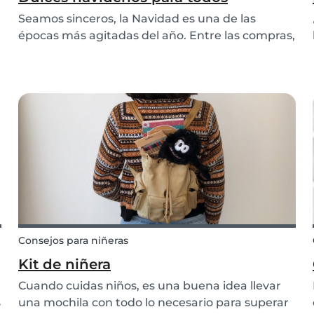
Seamos sinceros, la Navidad es una de las
épocas más agitadas del año. Entre las compras,
la cocina, la limpieza, y todo mientras
intentamos ver a y celebrarlo con nuestra
familia y amigos. Puede ser tentador dejar que
nuestros buenos há...
Consejos para niñeras
Kit de niñera
Cuando cuidas niños, es una buena idea llevar
s
una mochila con todo lo necesario para superar