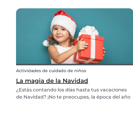
o cuidando de los más pequeños? ¿Te gusta
jugar y divertirte con los niños? ¡Hacé esta
prueba para demostrar tu conocimiento a
todos! ¿Estás listo?
Actividades de cuidado de niños
La magia de la Navidad
¿Estás contando los días hasta tus vacaciones
de Navidad? ¡No te preocupes, la época del año
en la que las familias se unen para celebrar las
fiestas está a punto de llegar! Queremos darte
algunas ideas para ayudarte a pasar unas
buenas...