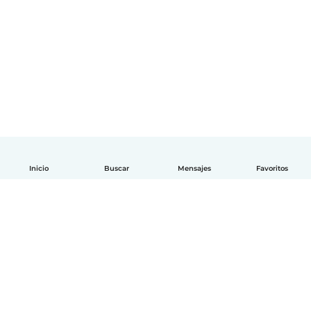
Inicio
Buscar
Mensajes
Favoritos
Español
Cómo funciona
Ayuda
Términos y Privacidad