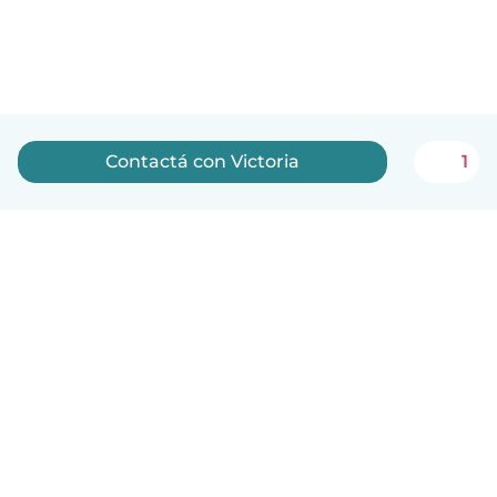
Contactá con Victoria
1
Español
Cómo funciona
Ayuda
Términos y Privacidad
Precios
Datos de la empresa