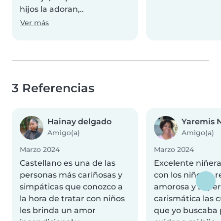
hijos la adoran,..
Ver más
3 Referencias
Hainay delgado
Yaremis 
Amigo(a)
Amigo(a)
Marzo 2024
Marzo 2024
Castellano es una de las
Excelente niñera
personas más cariñosas y
con los niños....
simpáticas que conozco a
amorosa y super
la hora de tratar con niños
carismática las 
les brinda un amor
que yo buscaba 