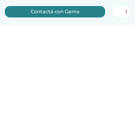
Contactá con Gema
1
Español
Cómo funciona
Ayuda
Términos y Privacidad
Precios
Datos de la empresa
Babysits para Empresas
Normas de la comunidad