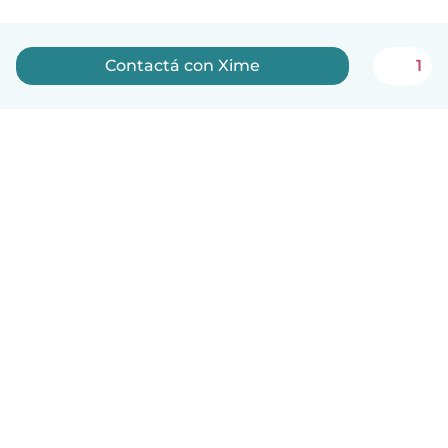
Contactá con Xime
1
Español
Cómo funciona
Ayuda
Términos y Privacidad
Precios
Datos de la empresa
Babysits para Empresas
Normas de la comunidad