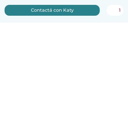
Contactá con Katy
1
Español
Cómo funciona
Ayuda
Términos y Privacidad
Precios
Datos de la empresa
Babysits para Empresas
Normas de la comunidad