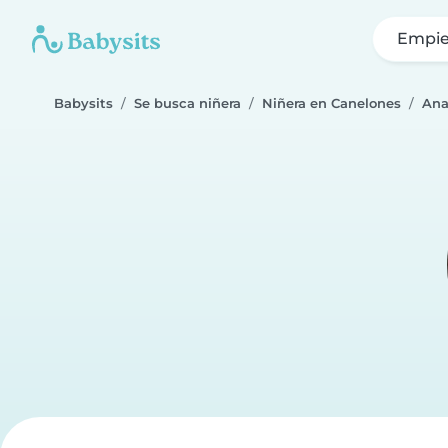
Empie
Babysits
Se busca niñera
Niñera en Canelones
An