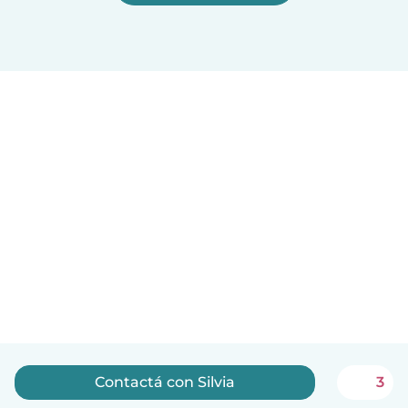
Contactá con Silvia
3