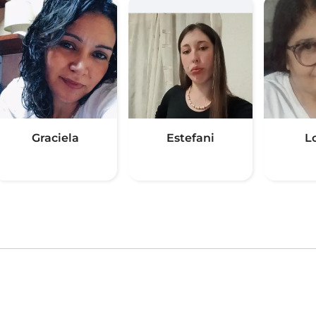
Graciela
Estefani
L