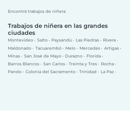
Encontrá trabajos de niñera
Trabajos de niñera en las grandes
ciudades
Montevideo
Salto
Paysandú
Las Piedras
Rivera
Maldonado
Tacuarembó
Melo
Mercedes
Artigas
Minas
San José de Mayo
Durazno
Florida
Barros Blancos
San Carlos
Treinta y Tres
Rocha
Pando
Colonia del Sacramento
Trinidad
La Paz
Canelones
Carmelo
Delta del Tigre
Dolores
Young
Santa Lucía
Progreso
Paso de Carrasco
Río Branco
Paso de los Toros
Bella Unión
Libertad
Rosario