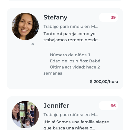
Stefany
39
Trabajo para niñera en Montevideo
Tanto mi pareja como yo
trabajamos remoto desde
(1)
nuestra casa. Tenemos un bebé
de 5 meses y buscamos a alguien
Número de niños: 1
que pueda estimularlo mientras
Edad de los niños:
Bebé
no podemos darle atención y
Última actividad: hace 2
que nos ayude..
semanas
$ 200,00/hora
Jennifer
66
Trabajo para niñera en Montevideo
¡Hola! Somos una familia alegre
que busca una niñera o