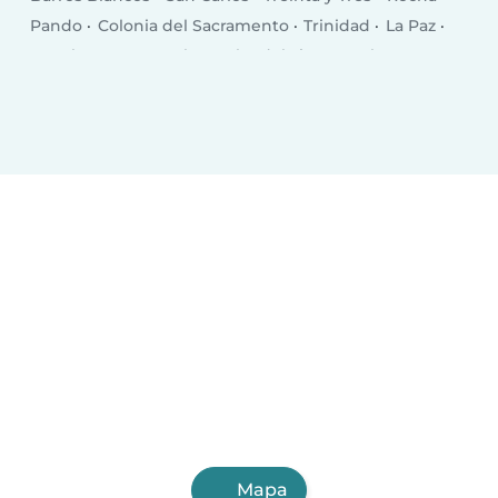
Pando
Colonia del Sacramento
Trinidad
La Paz
Canelones
Carmelo
Delta del Tigre
Dolores
Young
Santa Lucía
Progreso
Paso de Carrasco
Río Branco
Paso de los Toros
Bella Unión
Libertad
Rosario
Mapa