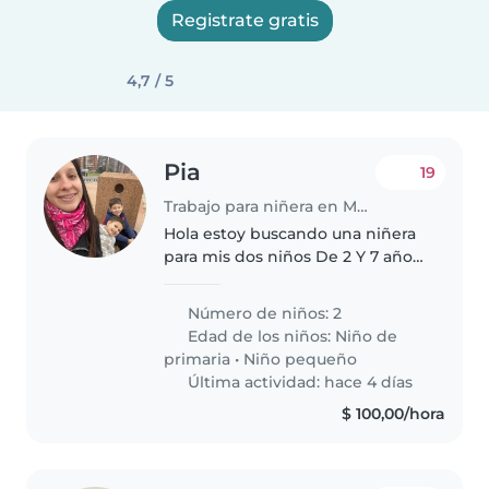
Registrate gratis
4,7 / 5
Pia
19
Trabajo para niñera en Montevideo
Hola estoy buscando una niñera
para mis dos niños De 2 Y 7 años
necesitaría ayuda con llevarlos a
sus actividades escolares y cubrir
Número de niños: 2
algún día que no tengan clases,
Edad de los niños:
Niño de
vivo en en centro..
primaria
•
Niño pequeño
Última actividad: hace 4 días
$ 100,00/hora