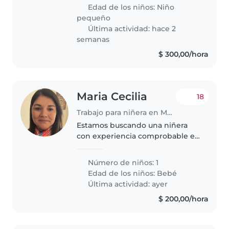
energía. Buscamos un(a)
Edad de los niños:
Niño
babysitter, nanny o cuidador que
pequeño
sea cariñoso..
Última actividad: hace 2
semanas
$ 300,00/hora
Maria Cecilia
18
Trabajo para niñera en Montevideo
Estamos buscando una niñera
con experiencia comprobable en
el cuidado de recién nacidos y
bebés pequeños. Valoramos
Número de niños: 1
especialmente que sea una
Edad de los niños:
Bebé
persona responsable, cariñosa,
Última actividad: ayer
paciente..
$ 200,00/hora