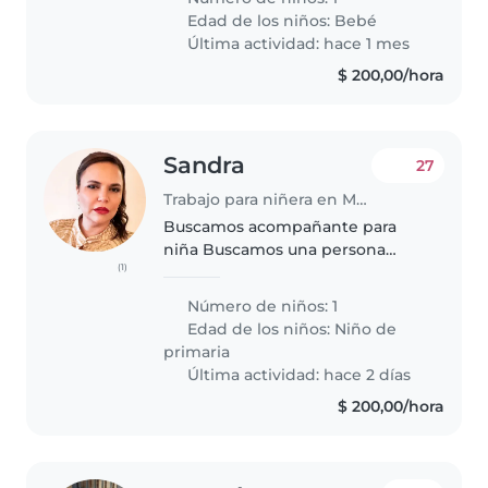
y cariñoso(a). Nos encantaría
Edad de los niños:
Bebé
alguien que hable español y que
Última actividad: hace 1 mes
pueda..
$ 200,00/hora
Sandra
27
Trabajo para niñera en Montevideo
Buscamos acompañante para
niña Buscamos una persona
(1)
responsable, madura, organizada
y con experiencia para
Número de niños: 1
acompañar a una niña de 9 años.
Edad de los niños:
Niño de
La niña es autónoma en sus
primaria
actividades..
Última actividad: hace 2 días
$ 200,00/hora