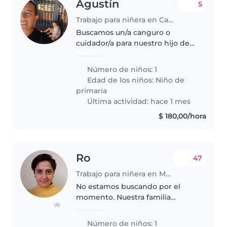
Agustín
5
Trabajo para niñera en Canelones
Buscamos un/a canguro o
cuidador/a para nuestro hijo de
primaria, lleno de energía, muy
amigable y creativo. Nos
Número de niños: 1
encantaría que venga a cuidarlo
Edad de los niños:
Niño de
a su casa. ¡Espero escuchar de ti
primaria
pronto..
Última actividad: hace 1 mes
$ 180,00/hora
Ro
47
Trabajo para niñera en Montevideo
No estamos buscando por el
momento. Nuestra familia
(3)
necesita alguien que ayude con
nuestra criaturita llena de
Número de niños: 1