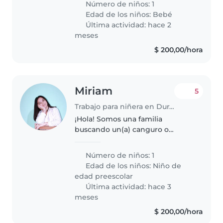
Número de niños: 1
de energía, curiosidad y mucha
Edad de los niños:
Bebé
amabilidad. Necesitamos a
Última actividad: hace 2
alguien cómodo/a..
meses
$ 200,00/hora
Miriam
5
Trabajo para niñera en Durazno
¡Hola! Somos una familia
buscando un(a) canguro o
cuidador(a) para nuestro hija de
preescolar de 4 años, muy
Número de niños: 1
amigable, juguetona y cariñosa.
Edad de los niños:
Niño de
Necesitamos a alguien
edad preescolar
cómodo(a) con mascotas,..
Última actividad: hace 3
meses
$ 200,00/hora