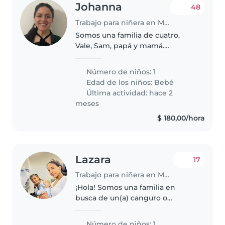
Johanna
48
Trabajo para niñera en Montevideo
Somos una familia de cuatro,
Vale, Sam, papá y mamá.
Queremos una persona cariñosa,
cuidadosa y muy atenta!,
Número de niños: 1
estamos en una edad en que
Edad de los niños:
Bebé
queremos tocar todo. Estamos
Última actividad: hace 2
dejando en manos..
meses
$ 180,00/hora
Lazara
17
Trabajo para niñera en Montevideo
¡Hola! Somos una familia en
busca de un(a) canguro o
cuidador(a) para nuestro bebé,
un niño(a) amigable, inteligente
Número de niños: 1