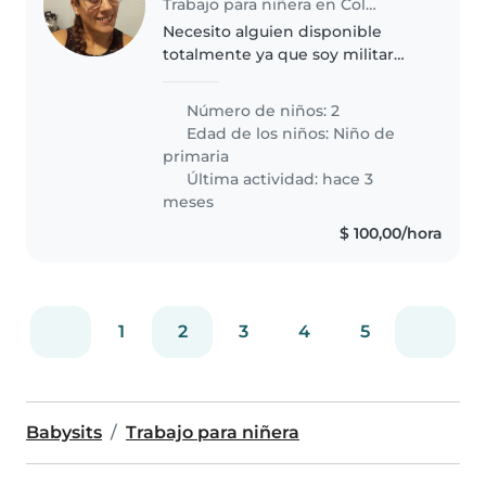
Trabajo para niñera en Colonia Nicolich
Necesito alguien disponible
totalmente ya que soy militar
soltera trabajo en un barco y
aveces navegó. El cuidado sería
Número de niños: 2
de lunes a viernes llevarlos a la
Edad de los niños:
Niño de
escuela. Los días de guardias..
primaria
Última actividad: hace 3
meses
$ 100,00/hora
1
2
3
4
5
Babysits
Trabajo para niñera