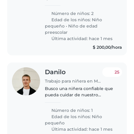
cuidador(a) para nuestros dos
pequeños en momentos
Número de niños: 2
puntuales, un niño en edad
Edad de los niños:
Niño
preescolar y una niño en edad
pequeño
•
Niño de edad
de guardería. Ambos..
preescolar
Última actividad: hace 1 mes
$ 200,00/hora
Danilo
25
Trabajo para niñera en Maldonado
Busco una niñera confiable que
pueda cuidar de nuestro
enérgico y creativa niña de 4
años. La niñera ideal debe
Número de niños: 1
sentirse cómoda cocinando,
Edad de los niños:
Niño
realizando quehaceres y
pequeño
ayudando con las..
Última actividad: hace 1 mes