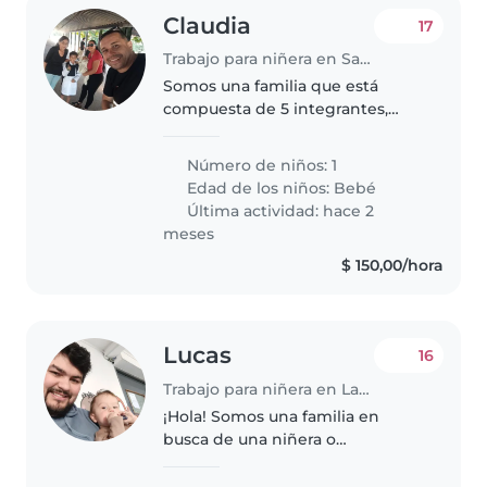
Claudia
17
Trabajo para niñera en Salinas
Somos una familia que está
compuesta de 5 integrantes,
nosostros los papás, 1 niño de 7
años( que va a la escuela), el
Número de niños: 1
bebe que hoy tiene 2 meses (
Edad de los niños:
Bebé
por quien estamos en esta app)
Última actividad: hace 2
y..
meses
$ 150,00/hora
Lucas
16
Trabajo para niñera en Las Piedras
¡Hola! Somos una familia en
busca de una niñera o
cuidador(a) responsable para
nuestro bebé, un pequeño lleno