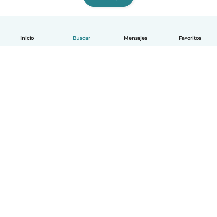
Inicio
Buscar
Mensajes
Favoritos
Español
Cómo funciona
Ayuda
Términos y Privacidad
Precios
Datos de la empresa
Babysits para Empresas
Normas de la comunidad
© Babysits B.V.