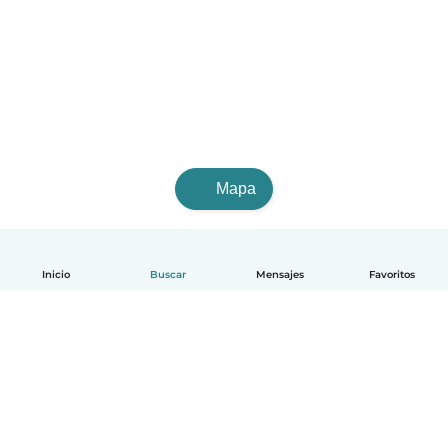
Mapa
Inicio
Buscar
Mensajes
Favoritos
Español
Cómo funciona
Ayuda
Términos y Privacidad
Precios