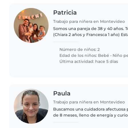
Patricia
Trabajo para niñera en Montevideo
Somos una pareja de 38 y 40 años.
(Chiara 2 años y Francesca 1 año) 
niñera con tareas básicas para traba
a V) de 8:30 a 13:30hs..
Número de niños: 2
Edad de los niños:
Bebé
•
Niño p
Última actividad: hace 5 días
Paula
Trabajo para niñera en Montevideo
Buscamos una cuidadora afectuosa 
de 8 meses, lleno de energía y curio
debe ser prolija en cocinar y hacer
poner mucha..