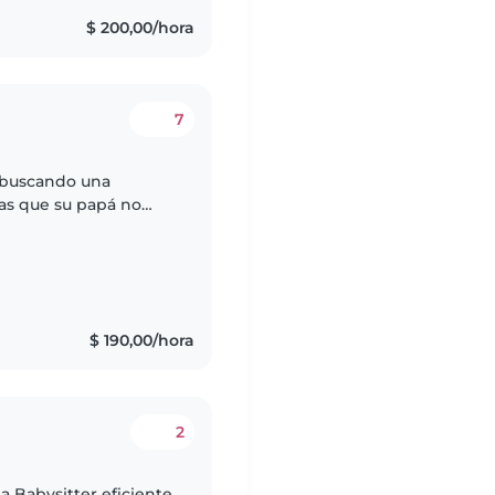
$ 200,00/hora
7
y buscando una
ías que su papá no
niña con retraso motos
$ 190,00/hora
2
a Babysitter eficiente