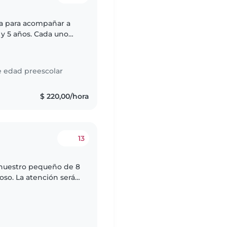
a para acompañar a
y 5 años. Cada uno
 de energía y el otro
e edad preescolar
$ 220,00/hora
13
 nuestro pequeño de 8
oso. La atención será
ves y viernes de 18.30