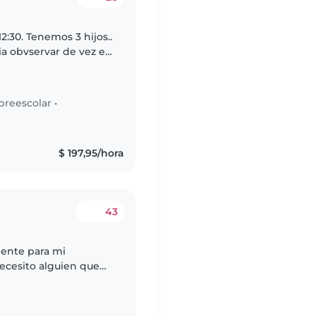
12:30. Tenemos 3 hijos..
eria obvservar de vez en
s de casi 5 y casi..
preescolar
•
$ 197,95/hora
43
iente para mi
ecesito alguien que
e con el. Estoy en