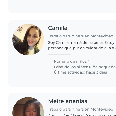
Camila
Trabajo para niñera en Montevideo
Soy Camila mamá de Isabella. Esto
persona que pueda cuidar de ella d
pueda. Isabella tiene 2 años es una 
(sin diagnóstico) requiere..
Número de niños: 1
Edad de los niños:
Niño pequeño
Última actividad: hace 3 días
Meire ananias
Trabajo para niñera en Montevideo
A nossa família está à procura de um