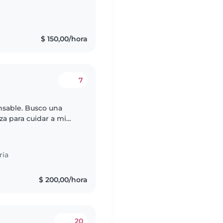
s
$ 150,00/hora
7
nsable. Busco una
za para cuidar a mi
n. El cuidado sería
ria
$ 200,00/hora
20