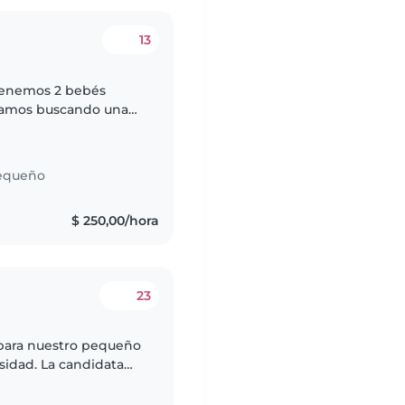
13
 Tenemos 2 bebés
Estamos buscando una
jar 25hs semanales, (L
equeño
$ 250,00/hora
23
para nuestro pequeño
sidad. La candidata
 tareas. Y además debe