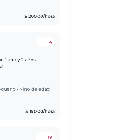
$ 200,00/hora
4
é 1 año y 2 años
os
equeño
•
Niño de edad
$ 190,00/hora
19