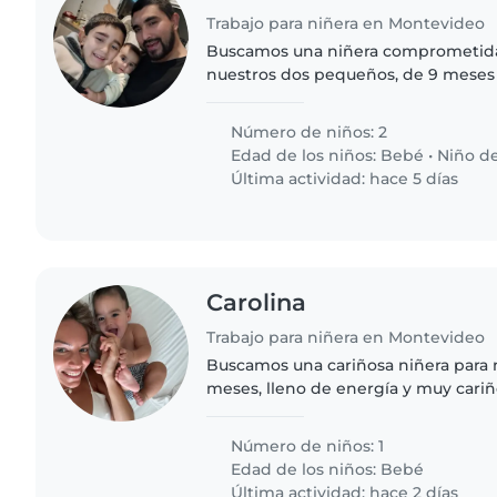
Trabajo para niñera en Montevideo
Buscamos una niñera comprometid
nuestros dos pequeños, de 9 meses 
con su personalidad única: uno lleno
discretamente tranquilo...
Número de niños: 2
Edad de los niños:
Bebé
•
Niño d
Última actividad: hace 5 días
Carolina
Trabajo para niñera en Montevideo
Buscamos una cariñosa niñera para
meses, lleno de energía y muy cariñ
en nuestro hogar este miércoles, jue
a 22 hs si..
Número de niños: 1
Edad de los niños:
Bebé
Última actividad: hace 2 días