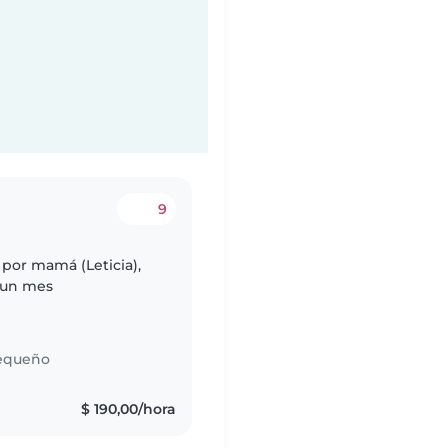
9
por mamá (Leticia),
e un mes
equeño
$ 190,00/hora