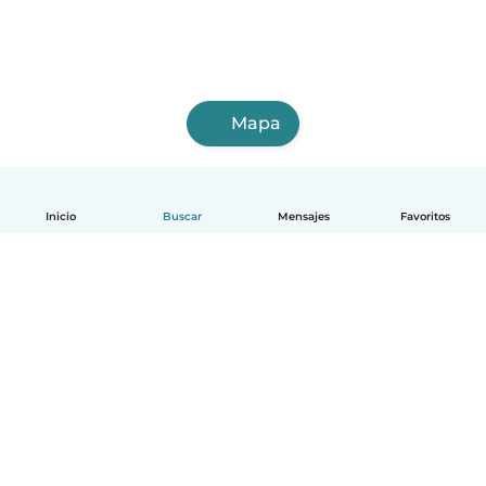
Mapa
Inicio
Buscar
Mensajes
Favoritos
Español
Cómo funciona
Ayuda
Términos y Privacidad
Precios
Datos de la empresa