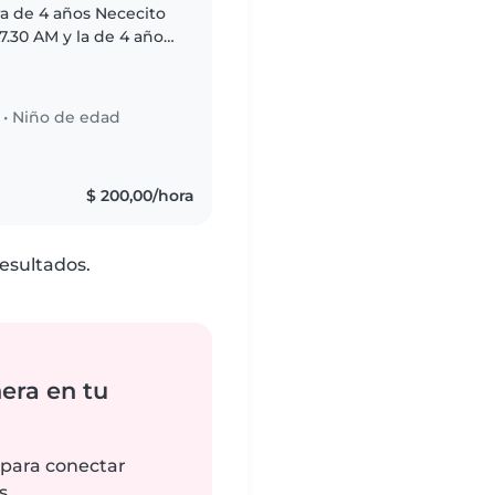
ra de 4 años Nececito
7.30 AM y la de 4 años
arían hasta las 15.30
•
Niño de edad
$ 200,00/hora
esultados.
era en tu
 para conectar
s.