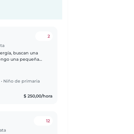
2
ata
nergía, buscan una
Tengo una pequeña
independencia de 10
•
Niño de primaria
$ 250,00/hora
12
ata