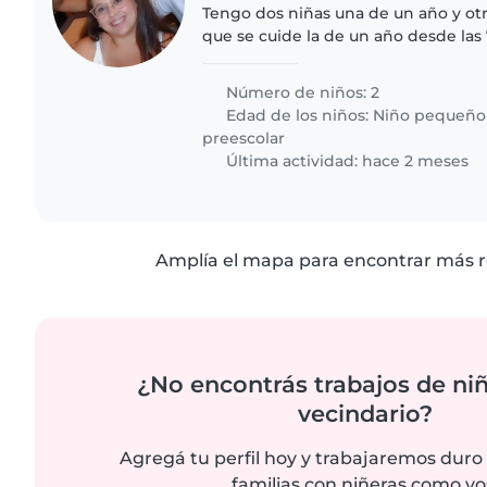
Tengo dos niñas una de un año y ot
que se cuide la de un año desde las 
la retiren de la escuela 11.40 Las cuid
hrs..
Número de niños: 2
Edad de los niños:
Niño pequeño
preescolar
Última actividad: hace 2 meses
Amplía el mapa para encontrar más r
¿No encontrás trabajos de niñ
vecindario?
Agregá tu perfil hoy y trabajaremos duro
familias con niñeras como vo