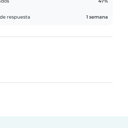
ados
47%
de respuesta
1 semana