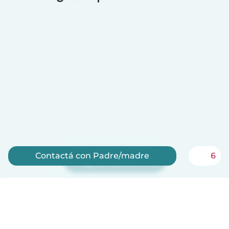
Contactá con Padre/madre
6
Registrate ahora
¡Babysits es gratis para niñeras!