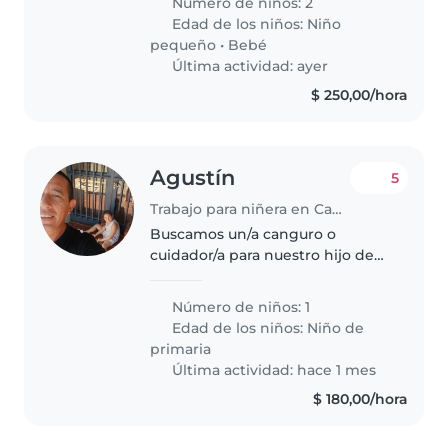
Número de niños: 2
básicas para trabajar 25hs
Edad de los niños:
Niño
semanales, (L a V) de 8:30 a
pequeño
•
Bebé
13:30hs..
Última actividad: ayer
$ 250,00/hora
Agustín
5
Trabajo para niñera en Canelones
Buscamos un/a canguro o
cuidador/a para nuestro hijo de
primaria, lleno de energía, muy
amigable y creativo. Nos
Número de niños: 1
encantaría que venga a cuidarlo
Edad de los niños:
Niño de
a su casa. ¡Espero escuchar de ti
primaria
pronto..
Última actividad: hace 1 mes
$ 180,00/hora