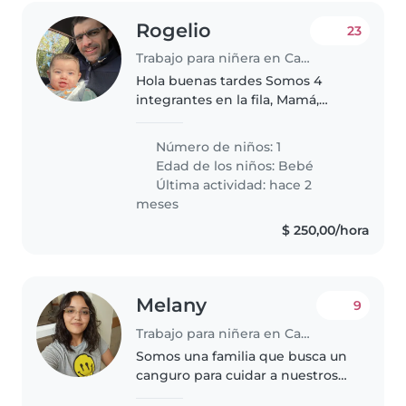
Rogelio
23
Trabajo para niñera en Canelones
Hola buenas tardes Somos 4
integrantes en la fila, Mamá,
papá, Ciro y Benja, Benja tiene 12
y está todo el día fuera de casa,
Número de niños: 1
Ciro es quien necesita niñera 😁
Edad de los niños:
Bebé
Papá Rogelio Mamá Gabriela
Última actividad: hace 2
meses
$ 250,00/hora
Melany
9
Trabajo para niñera en Canelones
Somos una familia que busca un
canguro para cuidar a nuestros
dos niños, un niño en edad de