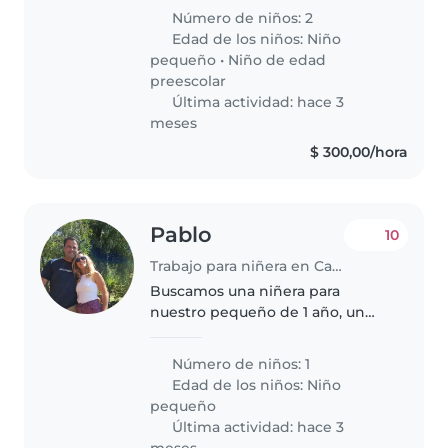
guardería y una niña en edad
Número de niños: 2
preescolar. Nuestros hijos son
Edad de los niños:
Niño
tranquilos, cariñosos y curiosos...
pequeño
•
Niño de edad
preescolar
Última actividad: hace 3
meses
$ 300,00/hora
Pablo
10
Trabajo para niñera en Canelones
Buscamos una niñera para
nuestro pequeño de 1 año, un
niño lleno de energía,
inteligente y muy
Número de niños: 1
independiente. Nos encantaría
Edad de los niños:
Niño
que viniera a nuestra casa y
pequeño
pasara tiempo con él. ¡Espero..
Última actividad: hace 3
meses