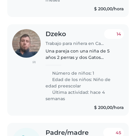
$ 200,00/hora
Dzeko
14
Trabajo para niñera en Canelones
Una pareja con una niña de 5
años 2 perras y dos Gatos
(2)
buscamos una cuidadora para
que la vaya a buscar a la escuela
Número de niños: 1
y cuidarla aprox. Una hora y
Edad de los niños:
Niño de
media a dos de lunes a viernes
edad preescolar
de..
Última actividad: hace 4
semanas
$ 200,00/hora
Padre/madre
45