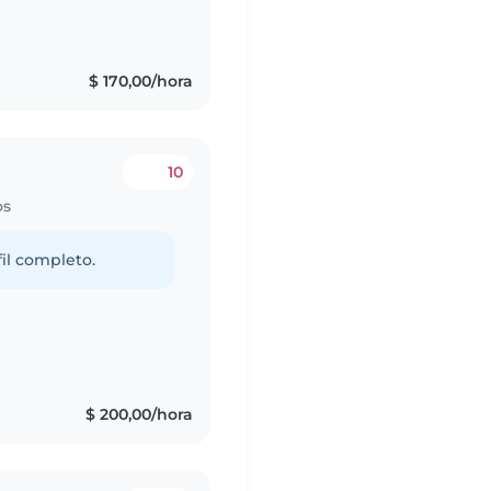
$ 170,00/hora
10
os
fil completo.
s
$ 200,00/hora