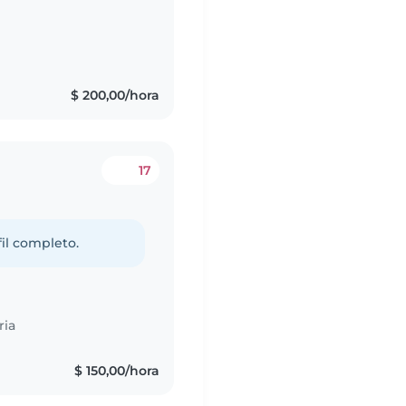
$ 200,00/hora
17
fil completo.
ria
s
$ 150,00/hora