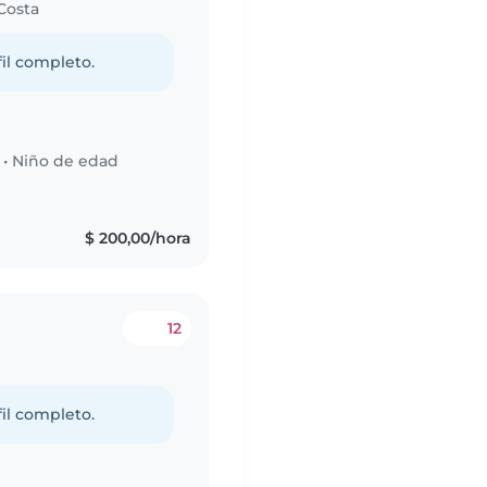
Costa
fil completo.
•
Niño de edad
s
$ 200,00/hora
12
fil completo.