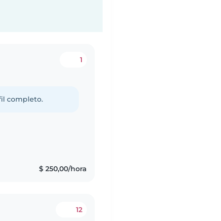
1
fil completo.
s
$ 250,00/hora
12