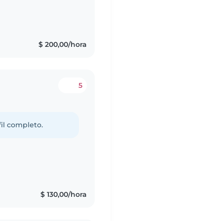
s
$ 200,00/hora
5
fil completo.
$ 130,00/hora