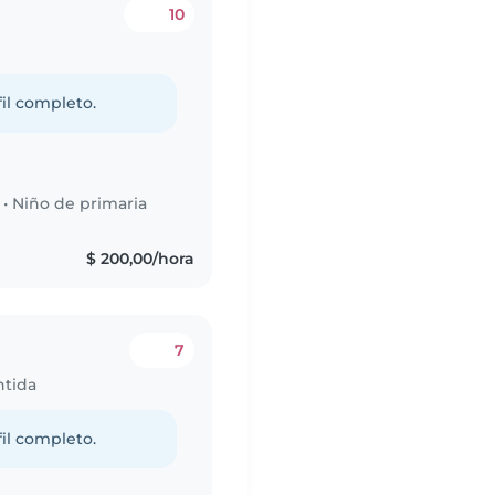
10
fil completo.
•
Niño de primaria
s
$ 200,00/hora
7
ntida
fil completo.