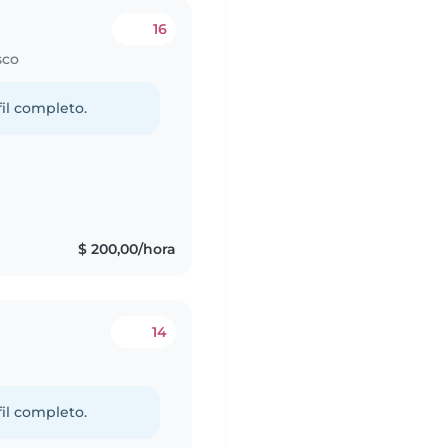
16
sco
fil completo.
s
$ 200,00/hora
14
fil completo.