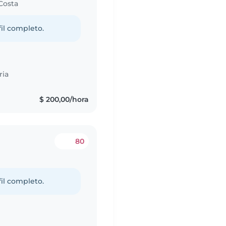
Costa
fil completo.
ria
$ 200,00/hora
80
fil completo.