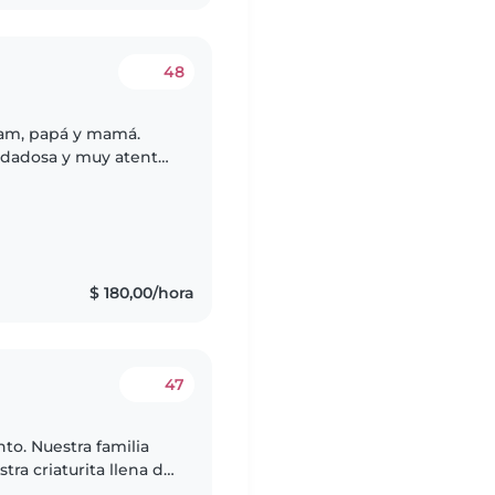
48
 Sam, papá y mamá.
dadosa y muy atenta!,
os tocar todo.
$ 180,00/hora
47
milia
ra criaturita llena de
, nanny o cuidador