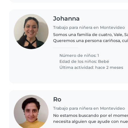
Johanna
Trabajo para niñera en Montevideo
Somos una familia de cuatro, Vale,
Queremos una persona cariñosa, cui
estamos en una edad en que querem
Estamos dejando en manos..
Número de niños: 1
Edad de los niños:
Bebé
Última actividad: hace 2 meses
Ro
Trabajo para niñera en Montevideo
No estamos buscando por el momento. Nuestra fa
necesita alguien que ayude con nuest
energía. Buscamos un(a) babysitter