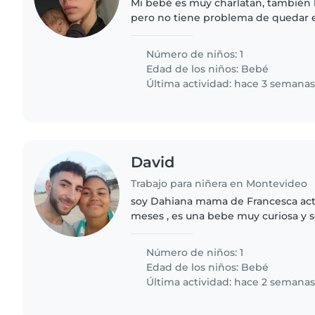
Mi bebé es muy charlatan, también l
pero no tiene problema de quedar 
que esté esté en movimiento y algu
jugando con el.
Número de niños: 1
Edad de los niños:
Bebé
Última actividad: hace 3 semana
David
Trabajo para niñera en Montevideo
soy Dahiana mama de Francesca act
meses , es una bebe muy curiosa y so
conocer personas nuevas . Estoy b
amorosa, comprensiva, que..
Número de niños: 1
Edad de los niños:
Bebé
Última actividad: hace 2 semana