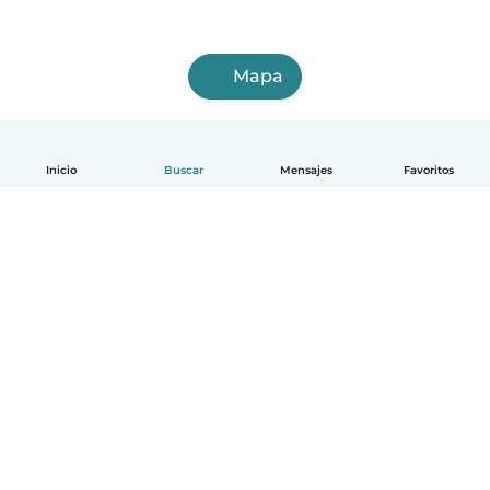
Mapa
Inicio
Buscar
Mensajes
Favoritos
Español
Cómo funciona
Ayuda
Términos y Privacidad
Precios
Datos de la empresa
Babysits para Empresas
Normas de la comunidad