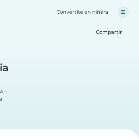
Convertite en niñera
Compartir
ia
ra
a