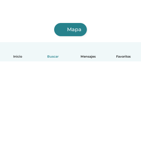
Mapa
Inicio
Buscar
Mensajes
Favoritos
Español
Cómo funciona
Ayuda
Términos y Privacidad
Precios
Datos de la empresa
Babysits para Empresas
Normas de la comunidad