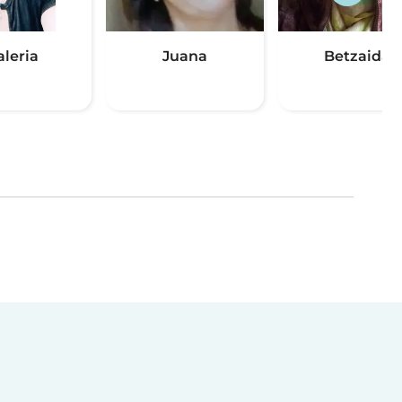
aleria
Juana
Betzaida
(