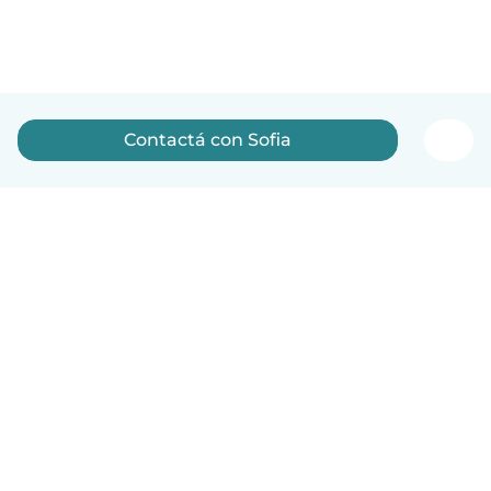
Contactá con Sofia
Español
Cómo funciona
Ayuda
Términos y Privacidad
Precios
Datos de la empresa