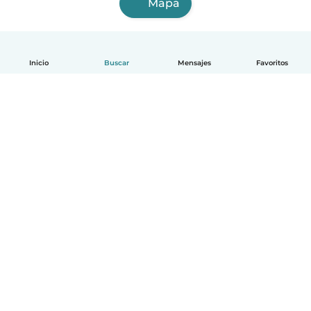
Mapa
Inicio
Buscar
Mensajes
Favoritos
Español
Cómo funciona
Ayuda
Términos y Privacidad
Precios
Datos de la empresa
Babysits para Empresas
Normas de la comunidad