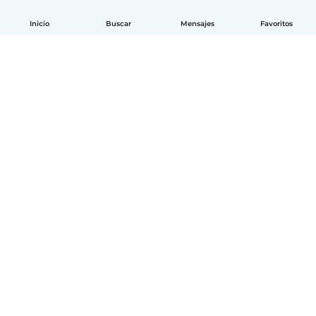
Inicio
Buscar
Mensajes
Favoritos
Español
Cómo funciona
Ayuda
Términos y Privacidad
Precios
Datos de la empresa
Babysits para Empresas
Normas de la comunidad