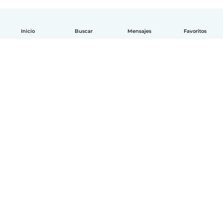
Inicio
Buscar
Mensajes
Favoritos
Español
Cómo funciona
Ayuda
Términos y Privacidad
Precios
Datos de la empresa
Babysits para Empresas
Normas de la comunidad