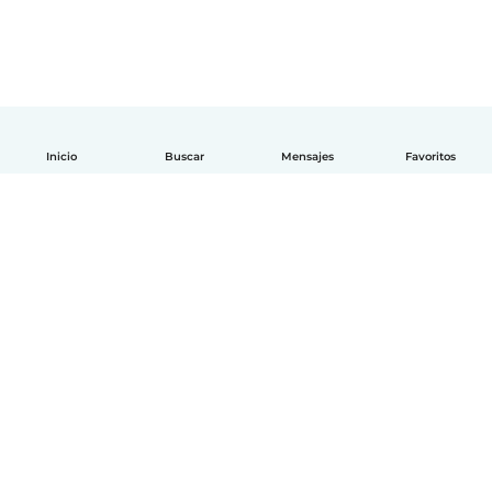
Inicio
Buscar
Mensajes
Favoritos
Español
Cómo funciona
Ayuda
Términos y Privacidad
Precios
Datos de la empresa
Babysits para Empresas
Normas de la comunidad