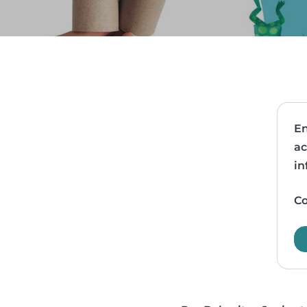
En
ac
in
Co