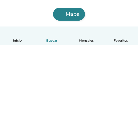
Mapa
Inicio
Buscar
Mensajes
Favoritos
Español
Cómo funciona
Ayuda
Términos y Privacidad
Precios
Datos de la empresa
Babysits para Empresas
Normas de la comunidad